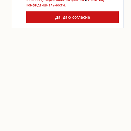
конфиденциальности.
Да, даю согласие
КОНТАКТЫ
По любым вопросам пишите
info@sdelai.org
Задать вопрос
ПОДДЕРЖАТЬ «СДЕЛАЙ!»