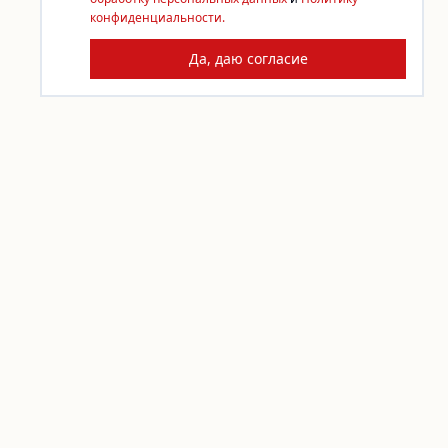
конфиденциальности.
Да, даю согласие
КОНТАКТЫ
По любым вопросам пишите
info@sdelai.org
Задать вопрос
ПОДДЕРЖАТЬ «СДЕЛАЙ!»