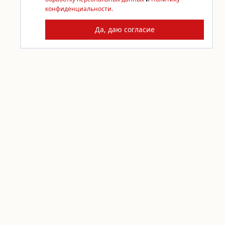
конфиденциальности.
Да, даю согласие
КОНТАКТЫ
По любым вопросам пишите
info@sdelai.org
Задать вопрос
ПОДДЕРЖАТЬ «СДЕЛАЙ!»