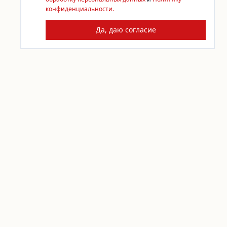
конфиденциальности.
Да, даю согласие
КОНТАКТЫ
По любым вопросам пишите
info@sdelai.org
Задать вопрос
ПОДДЕРЖАТЬ «СДЕЛАЙ!»