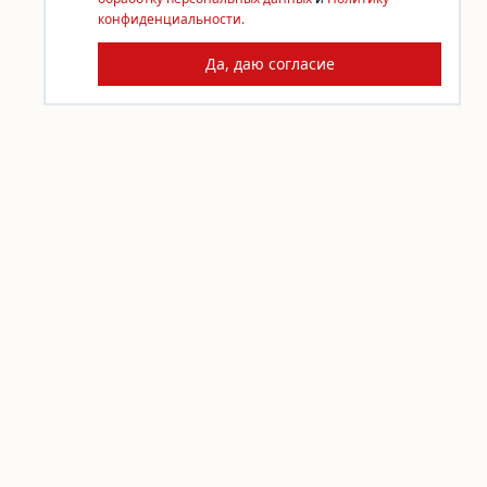
конфиденциальности.
Да, даю согласие
КОНТАКТЫ
По любым вопросам пишите
info@sdelai.org
Задать вопрос
ПОДДЕРЖАТЬ «СДЕЛАЙ!»